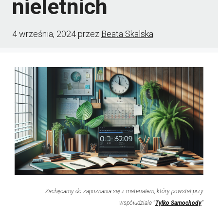
nieletnich
4 września, 2024
przez
Beata Skalska
Zachęcamy do zapoznania się z materiałem, który powstał przy
współudziale
"
Tylko Samochody
"