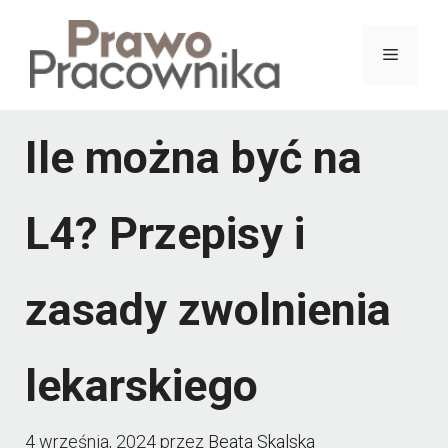
Przejdź
do
Menu
treści
Ile można być na
L4? Przepisy i
zasady zwolnienia
lekarskiego
4 września, 2024
przez
Beata Skalska