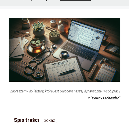
Zapraszamy do lektury, która jest owocem naszej dynamicznej współpracy
z
"
Pewny Fachowiec
"
Spis treści
pokaż