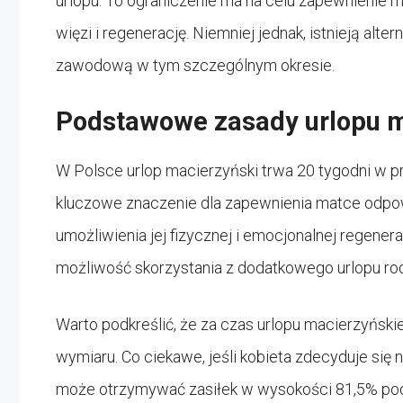
urlopu. To ograniczenie ma na celu zapewnienie 
więzi i regenerację. Niemniej jednak, istnieją alt
zawodową w tym szczególnym okresie.
Podstawowe zasady urlopu 
W Polsce urlop macierzyński trwa 20 tygodni w p
kluczowe znaczenie dla zapewnienia matce odpo
umożliwienia jej fizycznej i emocjonalnej regenera
możliwość skorzystania z dodatkowego urlopu rodz
Warto podkreślić, że za czas urlopu macierzyńsk
wymiaru. Co ciekawe, jeśli kobieta zdecyduje się 
może otrzymywać zasiłek w wysokości 81,5% pods