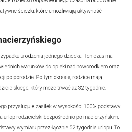
matce i dziecku odpowiedniego czasu na budowanie
ernatywne ścieżki, które umożliwiają aktywność
macierzyńskiego
rzypadku urodzenia jednego dziecka. Ten czas ma
wiednich warunków do opieki nad noworodkiem oraz
cji po porodzie. Po tym okresie, rodzice mają
icielskiego, który może trwać aż 32 tygodnie.
iego przysługuje zasiłek w wysokości 100% podstawy
na urlop rodzicielski bezpośrednio po macierzyńskim,
tawy wymiaru przez łącznie 52 tygodnie urlopu. To