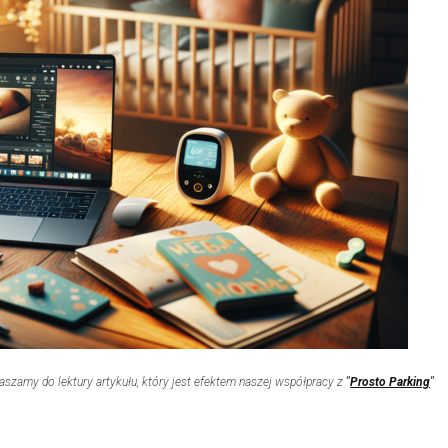
aszamy do lektury artykułu, który jest efektem naszej współpracy z
"
Prosto Parking
"