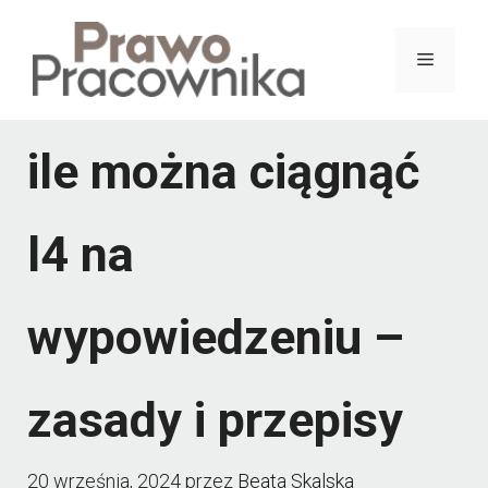
Przejdź
do
Menu
treści
ile można ciągnąć
l4 na
wypowiedzeniu –
zasady i przepisy
20 września, 2024
przez
Beata Skalska