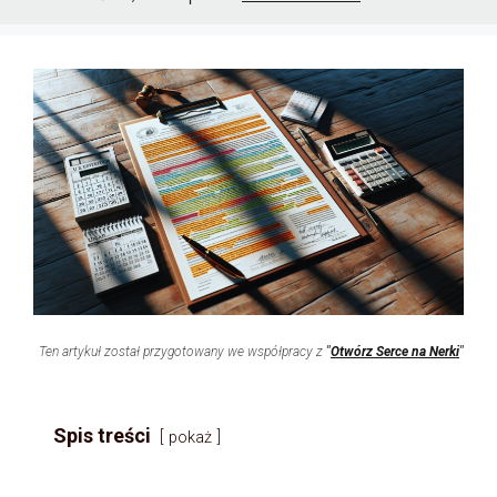
Ten artykuł został przygotowany we współpracy z
"
Otwórz Serce na Nerki
"
Spis treści
pokaż